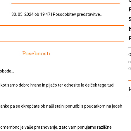
P
30. 05. 2024 ob 19:47 | Posodobitev predstavitve...
N
P
Posebnosti
O
n
0
oboda...
 kot samo dobro hrano in pijačo ter odnesite le delček tega tudi
ahko pa se okrepčate ob naši stalni ponudbi s poudarkom na jedeh
o pomembno je vaše praznovanje, zato vam ponujamo različne