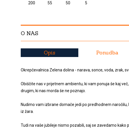
200
55
50
5
O NAS
Opis
Ponudba
Okrepčevalnica Zelena dolina - narava, sonce, voda, zrak, sv
Obiščite nas v prijetnem ambientu, ki vam ponuja še kaj več,
drugim, ki nas morda še ne poznajo.
Nudimo vam izbrane domače jedi po predhodnem naročilu, l
iz žara.
Tudi na vaše jubileje nismo pozabili, saj se zavedamo kak