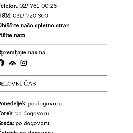
elefon:
02/ 761 00 26
GSM:
031/ 720 300
biščite našo spletno stran
Pišite nam
premljajte nas na:
Facebook
Tripadvisor
Instagram
DELOVNI ČAS
onedeljek:
po dogovoru
orek:
po dogovoru
Sreda:
po dogovoru
etrtek:
po dogovoru