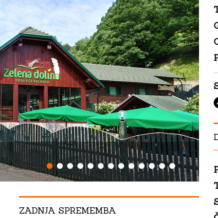
T
O
S
P
T
ZADNJA SPREMEMBA
Č