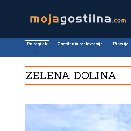
Po regijah
Gostilne in restavracije
Picerije
ZELENA DOLINA