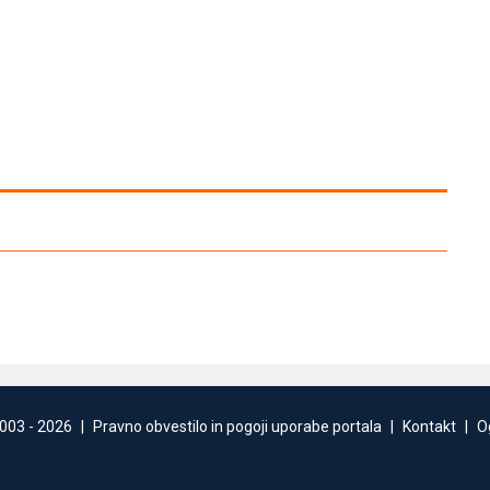
003 -
2026
|
Pravno obvestilo in pogoji uporabe portala
|
Kontakt
|
O