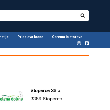
metije
Pridelava hrane
Oprema in storitve
Stoperce 35 a
2289 Stoperce