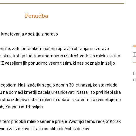
Ponudba
a kmetovanja v sožitju z naravo
o zemlje, zato pri vsakem našem opravilu ohranjamo zdravo
jo okus, kot ga tudi sami pomnimo iz otroštva. Kislo mleko, skuta
. Z veseljem jih ponudimo vsem tistim, ki nas poznajo in želijo
L
n
 Blegošem. Naši začetki segajo dobrih 30 let nazaj, ko sta mlada
u na domači kmetiji začela uresničevati. Nastali so prvi hlebi sira
ovrstna izdelava ostalih mlečnih dobrot s katerimi razveseljujemo
ah, Zagorju in Trbovljah.
s tem pridobili mleko senene prireje. Avstrijci temu rečejo: Korak
ino za izdelavo sira in ostalih mlečnih izdelkov.