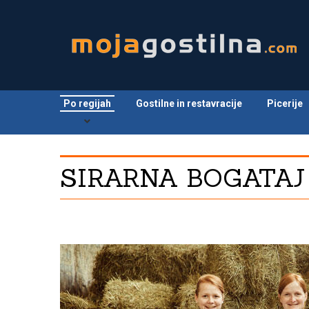
Po regijah
Gostilne in restavracije
Picerije
SIRARNA BOGATAJ