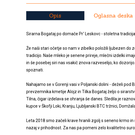
Opis
Oglasna deska
Sirarna Bogataj po domače Pr’ Leskovc - stoletna tradicij
Že naši stari očetje so nam v zibelko položili ljubezen d
tradicijo. Naše mleko je senene prireje, mlečni izdelki ima
in še posebej siri nas vsakič znova razveselijo, ko dozorijo
spoznati.
Nahajamo se v Gorenji vasi v Poljanski dolini - deželi pod
prevzemnika kmetije Alojz in Tilka Bogataj željo o sirarstv
Tilna, čigar izdelava se ohranja še danes. Sledila je razn
kupce v Škofji Loki, Kranju, Ljubljanski BTC tržnici, Domžal
Leta 2018 smo začeli krave hranili zgolj s seneno krmo in 
nazaj v prihodnost. Za nas pa pomeni zelo kvalitetno surov