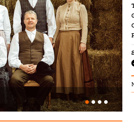
T
O
S