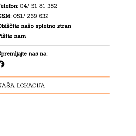
elefon:
04/ 51 81 382
GSM:
051/ 269 632
biščite našo spletno stran
Pišite nam
premljajte nas na:
Facebook
NAŠA LOKACIJA